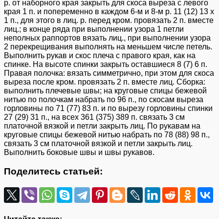
р. от наборного края закрыть для скоса выреза с левого
края 1 п. и попеременно в каждом 6-м и 8-м р. 11 (12) 13 х
1 п., для этого в лиц. р. перед кром. провязать 2 п. вместе
лиц.; в конце ряда при выполнении узора 1 петли
неполных раппортов вязать лиц., при выполнении узора
2 перекрещивания выполнять на меньшем числе петель.
Выполнить рукав и скос плеча с правого края, как на
спинке. На высоте спинки закрыть оставшиеся 8 (7) 6 п.
Правая полочка: вязать симметрично, при этом для скоса
выреза после кром. провязать 2 п. вместе лиц. Сборка:
выполнить плечевые швы; на круговые спицы бежевой
нитью по полочкам набрать по 96 п., по скосам выреза
горловины по 71 (77) 83 п. и по вырезу горловины спинки
27 (29) 31 п., на всех 361 (375) 389 п. связать 3 см
платочной вязкой и петли закрыть лиц. По рукавам на
круговые спицы бежевой нитью набрать по 78 (88) 98 п.,
связать 3 см платочной вязкой и петли закрыть лиц.
Выполнить боковые швы и швы рукавов.
Поделитесь статьей: