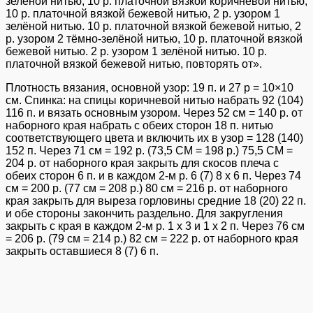
зелёной нитью, 10 р. платочной вязкой коричневой нитью,
10 р. платочной вязкой бежевой нитью, 2 р. узором 1
зелёной нитью. 10 р. платочной вязкой бежевой нитью, 2
р. узором 2 тёмно-зелёной нитью, 10 р. платочной вязкой
бежевой нитью. 2 р. узором 1 зелёной нитью. 10 р.
платочной вязкой бежевой нитью, повторять от».
Плотность вязания, основной узор: 19 п. и 27 р = 10×10
см. Спинка: на спицы коричневой нитью набрать 92 (104)
116 п. и вязать основным узором. Через 52 см = 140 р. от
наборного края набрать с обеих сторон 18 п. нитью
соответствующего цвета и включить их в узор = 128 (140)
152 п. Через 71 см = 192 p. (73,5 CM = 198 p.) 75,5 CM =
204 p. от наборного края закрыть для скосов плеча с
обеих сторон 6 п. и в каждом 2-м р. 6 (7) 8 х 6 п. Через 74
см = 200 р. (77 см = 208 р.) 80 см = 216 р. от наборного
края закрыть для выреза горловины средние 18 (20) 22 п.
и обе стороны закончить раздельно. Для закругления
закрыть с края в каждом 2-м р. 1 х 3 и 1 х 2 п. Через 76 см
= 206 р. (79 см = 214 р.) 82 см = 222 р. от наборного края
закрыть оставшиеся 8 (7) 6 п.