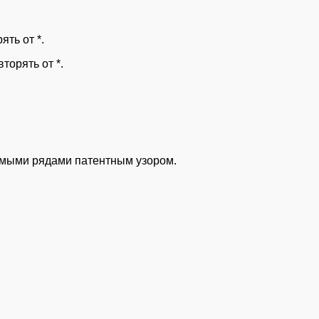
ять от *.
вторять от *.
рямыми рядами патентным узором.