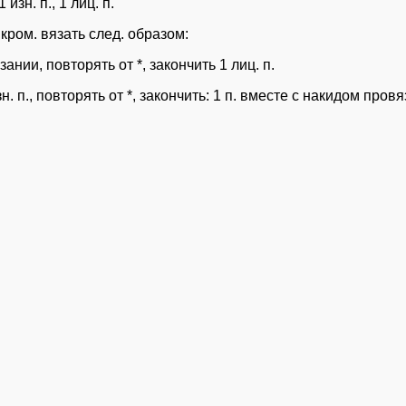
изн. п., 1 лиц. п.
кром. вязать след. образом:
язании, повторять от *, закончить 1 лиц. п.
н. п., повторять от *, закончить: 1 п. вместе с накидом пров