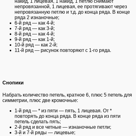
накид, 1 лицевая, 1 накид, 1 петлю снимают
непровязанной, 1 лицевая, ее протягивают через
непровязанную петлю и т.д. до конца ряда. В конце
ряда 2 изнаночные;
6-й ряд — как 4-й;
7-й ряд — как 3-й;
8-й ряд — как 4-й;
9-й ряд — как 1-й;
10-й ряд — как 2-й;
11-й ряд — рисунок повторяют с 1-го ряда.
Снопики
Набрать количество петель, кратное 6, плюс 5 петель для
симметрии, плюс две кромочные:
1-й ряд — * из пяти — пять, 1 лицевая. От *
повторять до конца ряда. В конце ряда из пяти
петель сделать пять;
2-й ряд и все четные — изнаночные петли;
3-й и 7-й ряды — лицевые;