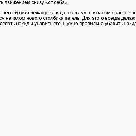
ь движением снизу «от себя».
 с петлей нижележащего ряда, поэтому в вязаном полотне п
я началом нового столбика петель. Для этого всегда делаю
елать накид и убавить его. Нужно правильно убавить накид