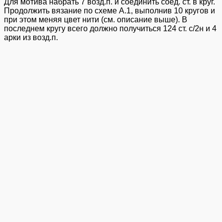
Для мотива набрать 7 возд.п. и соединить соед. ст. в круг.
Продолжить вязание по схеме А.1, выполнив 10 кругов и
при этом меняя цвет нити (см. описание выше). В
последнем кругу всего должно получиться 124 ст. с/2н и 4
арки из возд.п.