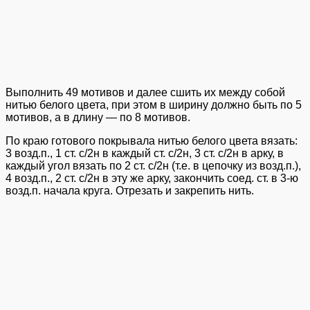
Выполнить 49 мотивов и далее сшить их между собой
нитью белого цвета, при этом в ширину должно быть по 5
мотивов, а в длину — по 8 мотивов.
По краю готового покрывала нитью белого цвета вязать:
3 возд.п., 1 ст. с/2н в каждый ст. с/2н, 3 ст. с/2н в арку, в
каждый угол вязать по 2 ст. с/2н (т.е. в цепочку из возд.п.),
4 возд.п., 2 ст. с/2н в эту же арку, закончить соед. ст. в 3-ю
возд.п. начала круга. Отрезать и закрепить нить.