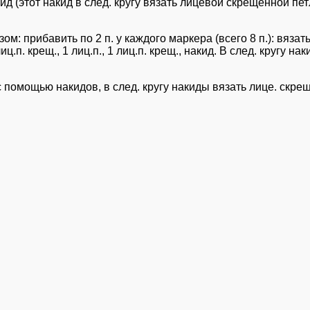
, накид (этот накид в след. кругу вязать лицевой скрещенной 
: прибавить по 2 п. у каждого маркера (всего 8 п.): вязать 
ц.п. крещ., 1 лиц.п., 1 лиц.п. крещ., накид. В след. кругу 
омощью накидов, в след. кругу накиды вязать лице. скрещ