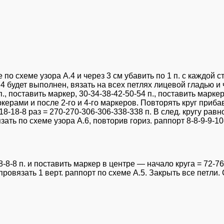
 по схеме узора А.4 и через 3 см убавить по 1 п. с каждой
 А.4 будет выполнен, вязать на всех петлях лицевой гладью и
п., поставить маркер, 30-34-38-42-50-54 п., поставить маркер
аркерами и после 2-го и 4-го маркеров. Повторять круг приба
2-18-18-8 раз = 270-270-306-306-338-338 п. В след. кругу ра
зать по схеме узора А.6, повторив гориз. раппорт 8-8-9-9-1
8-8-8 п. и поставить маркер в центре — начало круга = 72-7
провязать 1 верт. раппорт по схеме А.5. Закрыть все петли