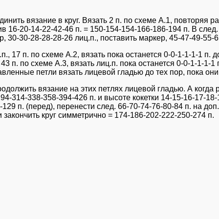
инить вязание в круг. Вязать 2 п. по схеме А.1, повторяя р
в 16-20-14-22-42-46 п. = 150-154-154-166-186-194 п. В след
р, 30-30-28-28-28-26 лиц.п., поставить маркер, 45-47-49-55-6
, 17 п. по схеме А.2, вязать пока останется 0-0-1-1-1-1 п. д
, 43 п. по схеме А.3, вязать лиц.п. пока останется 0-0-1-1-1-1
ибавленные петли вязать лицевой гладью до тех пор, пока он
родолжить вязание на этих петлях лицевой гладью. А когда р
294-314-338-358-394-426 п. и высоте кокетки 14-15-16-17-18
29 п. (перед), перенести след. 66-70-74-76-80-84 п. на доп.
 закончить круг симметрично = 174-186-202-222-250-274 п.