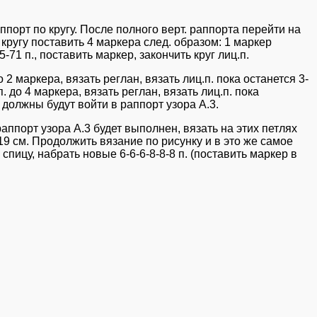
аппорт по кругу. После полного верт. раппорта перейти на
. кругу поставить 4 маркера след. образом: 1 маркер
5-71 п., поставить маркер, закончить круг лиц.п.
о 2 маркера, вязать реглан, вязать лиц.п. пока останется 3-
 п. до 4 маркера, вязать реглан, вязать лиц.п. пока
и должны будут войти в раппорт узора А.3.
аппорт узора А.3 будет выполнен, вязать на этих петлях
-19 см. Продолжить вязание по рисунку и в это же самое
 спицу, набрать новые 6-6-6-8-8-8 п. (поставить маркер в