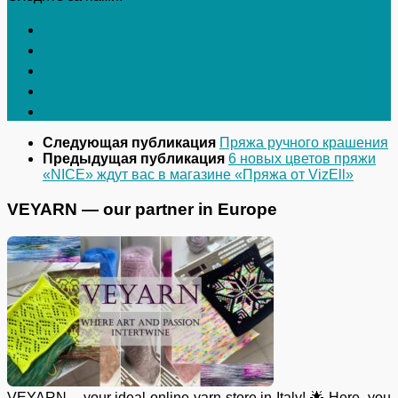
Следующая публикация
Пряжа ручного крашения
Предыдущая публикация
6 новых цветов пряжи
«NICE» ждут вас в магазине «Пряжа от VizEll»
VEYARN — our partner in Europe
VEYARN – your ideal online yarn store in Italy! 🌟 Here, you