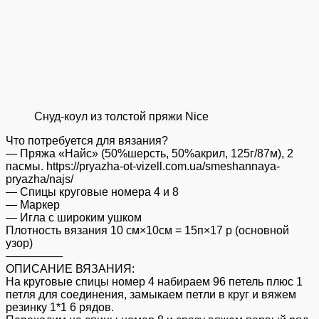
Снуд-коул из толстой пряжи Nice
Что потребуется для вязания?
— Пряжа «Найс» (50%шерсть, 50%акрил, 125г/87м), 2
пасмы. https://pryazha-ot-vizell.com.ua/smeshannaya-
pryazha/najs/
— Спицы круговые номера 4 и 8
— Маркер
— Игла с широким ушком
Плотность вязания 10 см×10см = 15п×17 р (основной
узор)
—————
ОПИСАНИЕ ВЯЗАНИЯ:
На круговые спицы номер 4 набираем 96 петель плюс 1
петля для соединения, замыкаем петли в круг и вяжем
резинку 1*1 6 рядов.