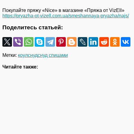
Покупайте пряжу «Nice» в магазине «Пряжа от VizEll»
https://pryazha-ot-vizell.com.ua/smeshannaya-pryazha/najs/
Поделитесь статьей:
Метки:
коул
снуд
снуд спицами
Читайте также: