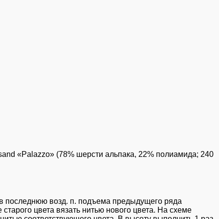
versand «Palazzo» (78% шерсти альпака, 22% полиамида; 240
с/н в последнюю возд. п. подъема предыдущего ряда
 старого цвета вязать нитью нового цвета. На схеме
. нитью соответствующего цвета. В высоту выполнить 1 раз