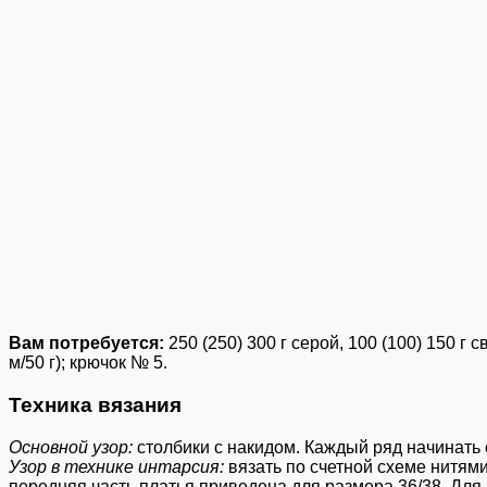
Вам потребуется:
250 (250) 300 г серой, 100 (100) 150 г
м/50 г); крючок № 5.
Техника вязания
Основной узор:
столбики с накидом. Каждый ряд начинать с 
Узор в технике интарсия:
вязать по счетной схеме нитями
передняя часть платья приведена для размера 36/38. Для р