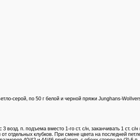
 светло-серой, по 50 г белой и черной пряжи Junghans-Woll
3 возд. п. подъема вместо 1-го ст. с/н, заканчивать 1 ст. 
 от отдельных клубков. При смене цвета на последней петле
азмеров 40/42 и 44/46 прибавить с обеих сторон по (3) 6 п