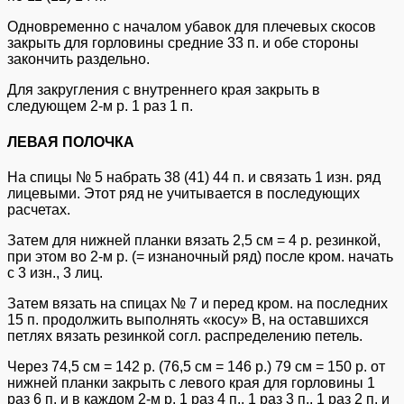
Одновременно с началом убавок для плечевых скосов
закрыть для горловины средние 33 п. и обе стороны
закончить раздельно.
Для закругления с внутреннего края закрыть в
следующем 2-м р. 1 раз 1 п.
ЛЕВАЯ ПОЛОЧКА
На спицы № 5 набрать 38 (41) 44 п. и связать 1 изн. ряд
лицевыми. Этот ряд не учитывается в последующих
расчетах.
Затем для нижней планки вязать 2,5 см = 4 р. резинкой,
при этом во 2-м р. (= изнаночный ряд) после кром. начать
с 3 изн., 3 лиц.
Затем вязать на спицах № 7 и перед кром. на последних
15 п. продолжить выполнять «косу» B, на оставшихся
петлях вязать резинкой согл. распределению петель.
Через 74,5 см = 142 р. (76,5 см = 146 р.) 79 см = 150 р. от
нижней планки закрыть с левого края для горловины 1
раз 6 п. и в каждом 2-м р. 1 раз 4 п., 1 раз 3 п., 1 раз 2 п. и