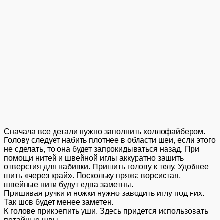
Сначала все детали нужно заполнить холлофайбером.
Голову следует набить плотнее в области шеи, если этого
не сделать, то она будет запрокидываться назад. При
помощи нитей и швейной иглы аккуратно зашить
отверстия для набивки. Пришить голову к телу. Удобнее
шить «через край». Поскольку пряжа ворсистая,
швейные нити будут едва заметны.
Пришивая ручки и ножки нужно заводить иглу под них.
Так шов будет менее заметен.
К голове прикрепить уши. Здесь придется использовать
потайные швы.