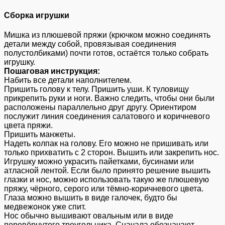
Сборка игрушки
Мишка из плюшевой пряжи (крючком можно соединять
детали между собой, провязывая соединения
полустолбиками) почти готов, остаётся только собрать
игрушку.
Пошаговая инструкция:
Набить все детали наполнителем.
Пришить голову к телу. Пришить уши. К туловищу
прикрепить руки и ноги. Важно следить, чтобы они были
расположены параллельно друг другу. Ориентиром
послужит линия соединения салатового и коричневого
цвета пряжи.
Пришить манжеты.
Надеть колпак на голову. Его можно не пришивать или
только прихватить с 2 сторон. Вышить или закрепить нос.
Игрушку можно украсить пайетками, бусинами или
атласной лентой. Если было принято решение вышить
глазки и нос, можно использовать такую же плюшевую
пряжу, чёрного, серого или тёмно-коричневого цвета.
Глаза можно вышить в виде галочек, будто бы
медвежонок уже спит.
Нос обычно вышивают овальным или в виде
перевёрнутого треугольника. Сначала обозначают