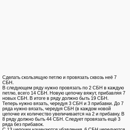
Сделать скользящую петлю и провязать сквозь неё 7
СБН.
В следующем ряду нужно провязать по 2 СБН в каждую
петлю, всего 14 СБН. Новую цепочку вяжут, прибавляя 7
новых СБН. В итоге в ряду должно быть 19 СБН.
Теперь нужно вязать, чередуя 3 СБН и 3 прибавки. До 7
ряда нужно вязать, чередуя СБН (в каждом новой
цепочке их количество увеличивается на 2 и прибавку. В
8 ряду должно быть 44 СБН. Следует провязать ещё 3
ряда без прибавок.
С 13 цепочки начинаются убавления. 6 СБН чередуются