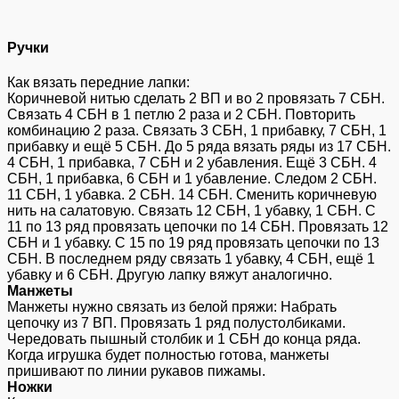
Ручки
Как вязать передние лапки:
Коричневой нитью сделать 2 ВП и во 2 провязать 7 СБН.
Связать 4 СБН в 1 петлю 2 раза и 2 СБН. Повторить
комбинацию 2 раза. Связать 3 СБН, 1 прибавку, 7 СБН, 1
прибавку и ещё 5 СБН. До 5 ряда вязать ряды из 17 СБН.
4 СБН, 1 прибавка, 7 СБН и 2 убавления. Ещё 3 СБН. 4
СБН, 1 прибавка, 6 СБН и 1 убавление. Следом 2 СБН.
11 СБН, 1 убавка. 2 СБН. 14 СБН. Сменить коричневую
нить на салатовую. Связать 12 СБН, 1 убавку, 1 СБН. С
11 по 13 ряд провязать цепочки по 14 СБН. Провязать 12
СБН и 1 убавку. С 15 по 19 ряд провязать цепочки по 13
СБН. В последнем ряду связать 1 убавку, 4 СБН, ещё 1
убавку и 6 СБН. Другую лапку вяжут аналогично.
Манжеты
Манжеты нужно связать из белой пряжи: Набрать
цепочку из 7 ВП. Провязать 1 ряд полустолбиками.
Чередовать пышный столбик и 1 СБН до конца ряда.
Когда игрушка будет полностью готова, манжеты
пришивают по линии рукавов пижамы.
Ножки