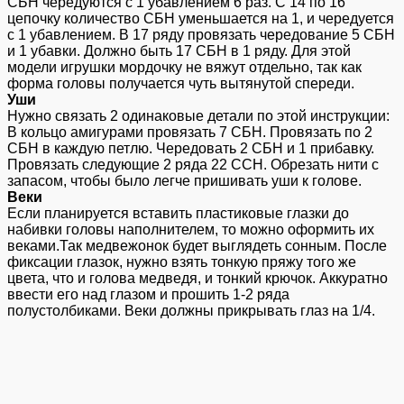
СБН чередуются с 1 убавлением 6 раз. С 14 по 16
цепочку количество СБН уменьшается на 1, и чередуется
с 1 убавлением. В 17 ряду провязать чередование 5 СБН
и 1 убавки. Должно быть 17 СБН в 1 ряду. Для этой
модели игрушки мордочку не вяжут отдельно, так как
форма головы получается чуть вытянутой спереди.
Уши
Нужно связать 2 одинаковые детали по этой инструкции:
В кольцо амигурами провязать 7 СБН. Провязать по 2
СБН в каждую петлю. Чередовать 2 СБН и 1 прибавку.
Провязать следующие 2 ряда 22 ССН. Обрезать нити с
запасом, чтобы было легче пришивать уши к голове.
Веки
Если планируется вставить пластиковые глазки до
набивки головы наполнителем, то можно оформить их
веками.Так медвежонок будет выглядеть сонным. После
фиксации глазок, нужно взять тонкую пряжу того же
цвета, что и голова медведя, и тонкий крючок. Аккуратно
ввести его над глазом и прошить 1-2 ряда
полустолбиками. Веки должны прикрывать глаз на 1/4.