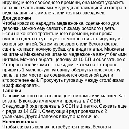
игрушку, много свободного времени, она может украсить
верхнюю часть пижамы медведя аппликацией из фетра в
виде машинки, самолета или желтых звёздочек.
Для девочки
Чтобы красиво нарядить медвежонка, сделанного для
девочки, можно ему связать пижаму розового цвета.
Если не хочется тратить много времени, или пряжа
нужного цвета отсутствует, то можно связать игрушку из
основных нитей. Затем из розового или белого фетра
сшить колпак и ночную рубашку в виде платья. Манжеты
на штаны Манжеты на штанах медвежонка вяжут белыми
нитями. Можно набрать цепочку из 10 ВП и обвязать её с
2 сторон столбиками с 1 накидом. Затем на 1 стороне
пришить 1 маленькую пуговицу, обернуть полосу вокруг
лапы, в том месте где соединяется основной цвет и
второстепенный. Просунуть пуговицу между столбиками
и зафиксировать.
Тапочки
Тапочки можно связать под цвет пижамы или манжет. Как
вязать: В кольцо амигурами провязать 7 СБН.
Следующий ряд провязать 3 СБН в 1 петлю. Связать еще
4 ряда из 14 СБН. Следующий ряд провязать с 2
убавками. Другой тапочек вяжут аналогично.
Ночной колпак
Чтобы связать колпак потребуется пряжа белого и