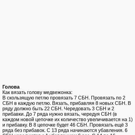
Голова
Как вязать голову медвежонка:
В скользящую петлю провязать 7 СБН. Провязать по 2
СБН в каждую петлю. Вязать, прибавляя 8 новых СБН. В
ряду должно быть 22 СБН. Чередовать 3 СБН и 2
прибавки. До 7 ряда нужно вязать, чередуя СБН (в
каждом новой цепочке их количество увеличивается на 1)
и прибавку. В 8 цепочке будет 46 СБН. Провязать ещё 3
ряда без прибавок. С 13 ряда начинаются убавления. 6