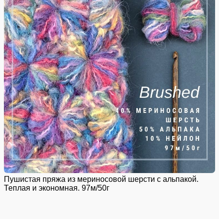
Пушистая пряжа из мериносовой шерсти с альпакой.
Теплая и экономная. 97м/50г