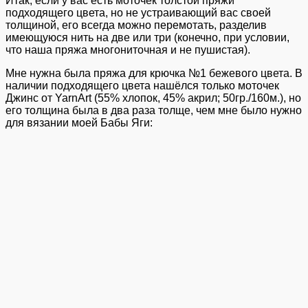
Итак, если у вас есть моточек толстой пряжи
подходящего цвета, но не устраивающий вас своей
толщиной, его всегда можно перемотать, разделив
имеющуюся нить на две или три (конечно, при условии,
что наша пряжа многониточная и не пушистая).
Мне нужна была пряжа для крючка №1 бежевого цвета. В
наличии подходящего цвета нашёлся только моточек
Джинс от YarnArt (55% хлопок, 45% акрил; 50гр./160м.), но
его толщина была в два раза толще, чем мне было нужно
для вязании моей Бабы Яги: