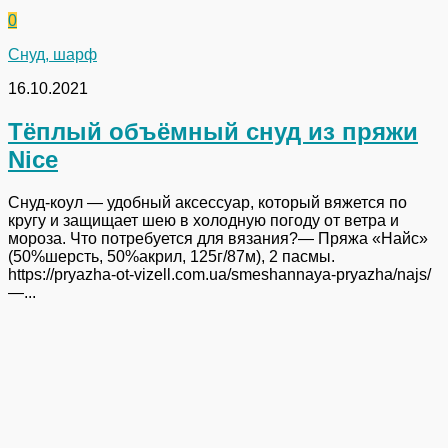
0
Снуд, шарф
16.10.2021
Тёплый объёмный снуд из пряжи
Nice
Снуд-коул — удобный аксессуар, который вяжется по
кругу и защищает шею в холодную погоду от ветра и
мороза. Что потребуется для вязания?— Пряжа «Найс»
(50%шерсть, 50%акрил, 125г/87м), 2 пасмы.
https://pryazha-ot-vizell.com.ua/smeshannaya-pryazha/najs/
—...