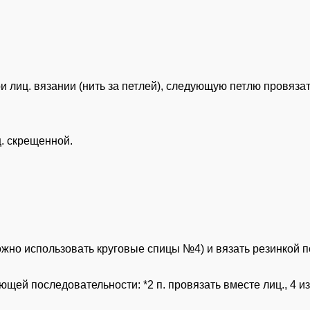
при лиц. вязании (нить за петлей), следующую петлю провяза
ц. скрещенной.
но использовать круговые спицы №4) и вязать резинкой по круг
.
ующей последовательности: *2 п. провязать вместе лиц., 4 из