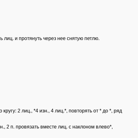
ть лиц. и протянуть через нее снятую петлю.
у: 2 лиц., *4 изн., 4 лиц.*, повторять от * до *, ряд
н., 2 п. провязать вместе лиц. с наклоном влево*,