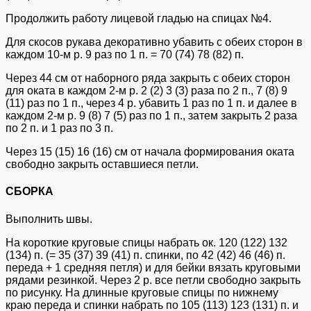
Продолжить работу лицевой гладью на спицах №4.
Для скосов рукава декоративно убавить с обеих сторон в
каждом 10-м р. 9 раз по 1 п. = 70 (74) 78 (82) п.
Через 44 см от наборного ряда закрыть с обеих сторон
для оката в каждом 2-м р. 2 (2) 3 (3) раза по 2 п., 7 (8) 9
(11) раз по 1 п., через 4 р. убавить 1 раз по 1 п. и далее в
каждом 2-м р. 9 (8) 7 (5) раз по 1 п., затем закрыть 2 раза
по 2 п. и 1 раз по 3 п.
Через 15 (15) 16 (16) см от начала формирования оката
свободно закрыть оставшиеся петли.
СБОРКА
Выполнить швы.
На короткие круговые спицы набрать ок. 120 (122) 132
(134) п. (= 35 (37) 39 (41) п. спинки, по 42 (42) 46 (46) п.
переда + 1 средняя петля) и для бейки вязать круговыми
рядами резинкой. Через 2 р. все петли свободно закрыть
по рисунку. На длинные круговые спицы по нижнему
краю переда и спинки набрать по 105 (113) 123 (131) п. и